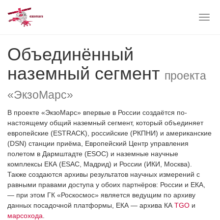
Togg
navig
Skip
Объединённый
to
main
наземный сегмент
content
проекта
«ЭкзоМарс»
В проекте «ЭкзоМарс» впервые в России создаётся по-
настоящему общий наземный сегмент, который объединяет
европейские (ESTRACK), российские (РКПНИ) и американские
(DSN) станции приёма, Европейский Центр управления
полетом в Дармштадте (ESOC) и наземные научные
комплексы ЕКА (ESAC, Мадрид) и России (ИКИ, Москва).
Также создаются архивы результатов научных измерений с
равными правами доступа у обоих партнёров: России и ЕКА,
— при этом ГК «Роскосмос» является ведущим по архиву
данных посадочной платформы, ЕКА — архива КА
TGO
и
марсохода
.