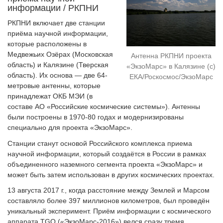
информации / РКПНИ
РКПНИ включает две станции
приёма научной информации,
которые расположены в
Медвежьих Озёрах (Московская
Антенна РКПНИ проекта
область) и Калязине (Тверская
«ЭкзоМарс» в Калязине (с)
область). Их основа — две 64-
ЕКА/Роскосмос/ЭкзоМарс
метровые антенны, которые
принадлежат ОКБ МЭИ (в
составе АО «Российские космические системы»). Антенны
были построены в 1970-80 годах и модернизированы
специально для проекта «ЭкзоМарс».
Станции станут основой Российского комплекса приема
научной информации, который создаётся в России в рамках
объединенного наземного сегмента проекта «ЭкзоМарс» и
может быть затем использован в других космических проектах.
13 августа 2017 г., когда расстояние между Землей и Марсом
составляло более 397 миллионов километров, был проведён
уникальный эксперимент. Приём информации с космического
аппарата TGO («ЭкзоМарс-2016») велся сразу тремя