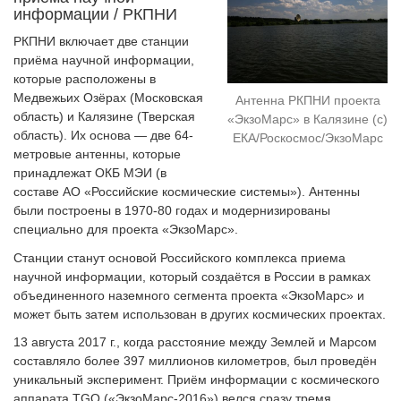
информации / РКПНИ
РКПНИ включает две станции
приёма научной информации,
которые расположены в
Медвежьих Озёрах (Московская
Антенна РКПНИ проекта
область) и Калязине (Тверская
«ЭкзоМарс» в Калязине (с)
область). Их основа — две 64-
ЕКА/Роскосмос/ЭкзоМарс
метровые антенны, которые
принадлежат ОКБ МЭИ (в
составе АО «Российские космические системы»). Антенны
были построены в 1970-80 годах и модернизированы
специально для проекта «ЭкзоМарс».
Станции станут основой Российского комплекса приема
научной информации, который создаётся в России в рамках
объединенного наземного сегмента проекта «ЭкзоМарс» и
может быть затем использован в других космических проектах.
13 августа 2017 г., когда расстояние между Землей и Марсом
составляло более 397 миллионов километров, был проведён
уникальный эксперимент. Приём информации с космического
аппарата TGO («ЭкзоМарс-2016») велся сразу тремя