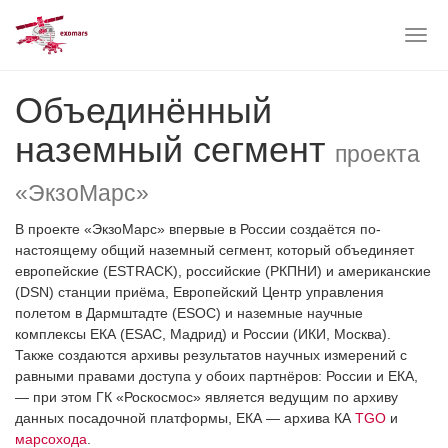
Togg
navig
Skip
Объединённый
to
main
наземный сегмент
content
проекта
«ЭкзоМарс»
В проекте «ЭкзоМарс» впервые в России создаётся по-
настоящему общий наземный сегмент, который объединяет
европейские (ESTRACK), российские (РКПНИ) и американские
(DSN) станции приёма, Европейский Центр управления
полетом в Дармштадте (ESOC) и наземные научные
комплексы ЕКА (ESAC, Мадрид) и России (ИКИ, Москва).
Также создаются архивы результатов научных измерений с
равными правами доступа у обоих партнёров: России и ЕКА,
— при этом ГК «Роскосмос» является ведущим по архиву
данных посадочной платформы, ЕКА — архива КА
TGO
и
марсохода
.