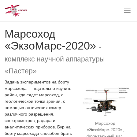
Togg
navig
Skip
Марсоход
to
main
«ЭкзоМарс-2020»
content
-
комплекс научной аппаратуры
«Пастер»
Задача экспериментов на борту
марсохода — тщательно изучить
район, где сядет марсоход, с
геологической точки зрения, с
помощью оптических камер
различного разрешения,
спектрометров, радара и
Марсоход
аналитических приборов. Бур на
«ЭкзоМарс-2020»,
борту марсохода способен брать
фронтальный вид.