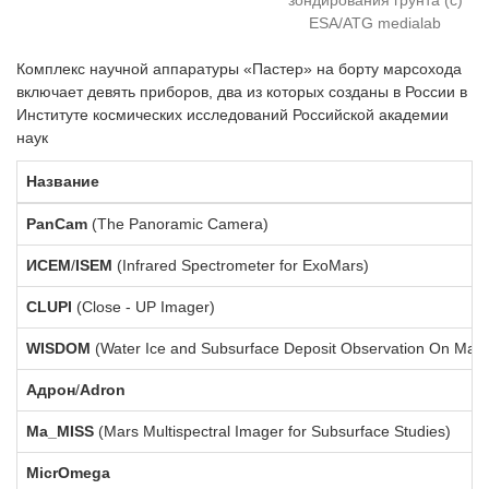
ESA/ATG medialab
Комплекс научной аппаратуры «Пастер» на борту марсохода
включает девять приборов, два из которых созданы в России в
Институте космических исследований Российской академии
наук
Название
PanCam
(The Panoramic Camera)
ИСЕМ
/
ISEM
(Infrared Spectrometer for ExoMars)
CLUPI
(Close - UP Imager)
WISDOM
(Water Ice and Subsurface Deposit Observation On Mar
Адрон
/
Adron
Ma_MISS
(Mars Multispectral Imager for Subsurface Studies)
MicrOmega