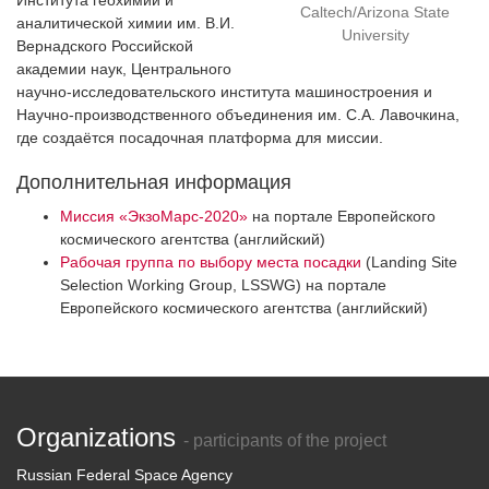
Института геохимии и
Caltech/Arizona State
аналитической химии им. В.И.
University
Вернадского Российской
академии наук, Центрального
научно-исследовательского института машиностроения и
Научно-производственного объединения им. С.А. Лавочкина,
где создаётся посадочная платформа для миссии.
Дополнительная информация
Миссия «ЭкзоМарс-2020»
на портале Европейского
космического агентства (английский)
Рабочая группа по выбору места посадки
(
Landing Site
Selection Working Group, LSSWG)
на портале
Европейского космического агентства (английский)
Organizations
- participants of the project
Russian Federal Space Agency