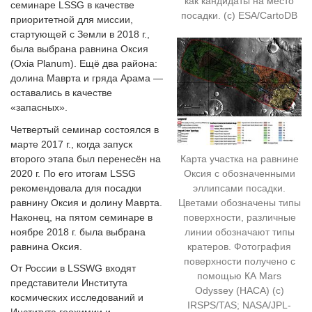
как кандидаты на место
семинаре LSSG в качестве
посадки. (c) ESA/CartoDB
приоритетной для миссии,
стартующей с Земли в 2018 г.,
была выбрана равнина Оксия
(Oxia Planum). Ещё два района:
долина Маврта и гряда Арама —
оставались в качестве
«запасных».
Четвертый семинар состоялся в
марте 2017 г., когда запуск
второго этапа был перенесён на
Карта участка на равнине
2020 г. По его итогам LSSG
Оксия с обозначенными
рекомендовала для посадки
эллипсами посадки.
равнину Оксия и долину Маврта.
Цветами обозначены типы
Наконец, на пятом семинаре в
поверхности, различные
ноябре 2018 г. была выбрана
линии обозначают типы
равнина Оксия.
кратеров. Фотография
поверхности получено с
От России в LSSWG входят
помощью КА Mars
представители Института
Odyssey (НАСА) (c)
космических исследований и
IRSPS/TAS; NASA/JPL-