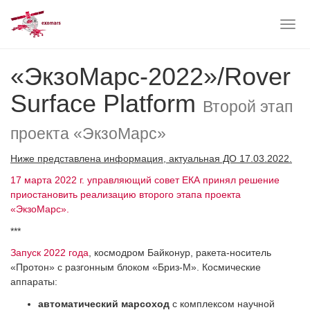
Togg
navig
Skip
«ЭкзоМарс-2022»/Rover
to
main
Surface Platform
content
Второй этап
проекта «ЭкзоМарс»
Ниже представлена информация, актуальная ДО 17.03.2022.
17 марта 2022 г. управляющий совет ЕКА принял решение
приостановить реализацию второго этапа проекта
«ЭкзоМарс».
***
Запуск 2022 года
, космодром Байконур, ракета-носитель
«Протон» с разгонным блоком «Бриз-М». Космические
аппараты:
автоматический марсоход
с комплексом научной