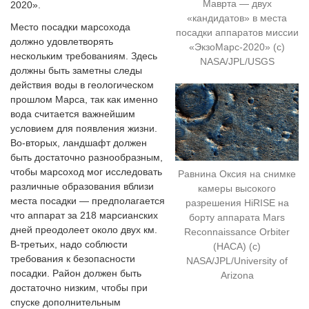
Маврта — двух
2020».
«кандидатов» в места
Место посадки марсохода
посадки аппаратов миссии
должно удовлетворять
«ЭкзоМарс-2020» (c)
нескольким требованиям. Здесь
NASA/JPL/USGS
должны быть заметны следы
действия воды в геологическом
прошлом Марса, так как именно
вода считается важнейшим
условием для появления жизни.
Во-вторых, ландшафт должен
быть достаточно разнообразным,
чтобы марсоход мог исследовать
Равнина Оксия на снимке
различные образования вблизи
камеры высокого
места посадки — предполагается
разрешения HiRISE на
что аппарат за 218 марсианских
борту аппарата Mars
дней преодолеет около двух км.
Reconnaissance Orbiter
В-третьих, надо соблюсти
(НАСА) (с)
требования к безопасности
NASA/JPL/University of
посадки. Район должен быть
Arizona
достаточно низким, чтобы при
спуске дополнительным