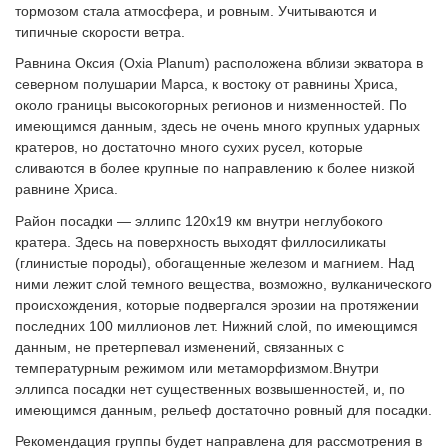
тормозом стала атмосфера, и ровным. Учитываются и
типичные скорости ветра.
Равнина Оксия (Oxia Planum) расположена вблизи экватора в
северном полушарии Марса, к востоку от равнины Хриса,
около границы высокогорных регионов и низменностей. По
имеющимся данным, здесь не очень много крупных ударных
кратеров, но достаточно много сухих русел, которые
сливаются в более крупные по направлению к более низкой
равнине Хриса.
Район посадки — эллипс 120х19 км внутри неглубокого
кратера. Здесь на поверхность выходят филлосиликаты
(глинистые породы), обогащенные железом и магнием. Над
ними лежит слой темного вещества, возможно, вулканического
происхождения, которые подвергался эрозии на протяжении
последних 100 миллионов лет. Нижний слой, по имеющимся
данным, не претерпевал изменений, связанных с
температурным режимом или метаморфизмом.Внутри
эллипса посадки нет существенных возвышенностей, и, по
имеющимся данным, рельеф достаточно ровный для посадки.
Рекомендация группы будет направлена для рассмотрения в