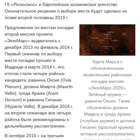
ГК «Роскосмос» и Европейское космическое агентство.
Окончательное решение о выборе места будет сделано не
позже второй половины 2019 г.
Предложения по местам посадки
второй миссии проекта
«ЭкзоМарс» выдвигались с
декабря 2013 по февраль 2014 г.
Первый семинар по выбору
места посадки прошёл в
Карта Марса с
Мадриде в марте 2014 г., его
обозначенными
итогом стали четыре района-
возможными районами
кандидата: равнина Оксия (Oxia
посадки миссии
Planum), долина Маврта (Mawrth
«ЭкзоМарс-2020».
Vallis), гряда Арама (Aram
Зелёный кружок —
Dorsum) и равнина Гипанис
равнина Оксия. Также
(Hypanis Vallis). В декабре 2014 г.
обозначены долина
на втором семинаре все четыре
Маврта и гряда Арама
района были рекомендованы к
(голубые кружки) и долина
дальнейшему рассмотрению.
Гипанис (красный кружок),
которые рассматривались
В октябре 2015 г. на третьем