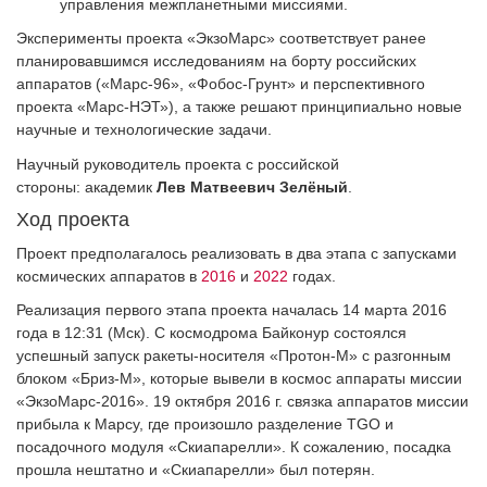
управления межпланетными миссиями.
Эксперименты проекта «ЭкзоМарс» соответствует ранее
планировавшимся исследованиям на борту российских
аппаратов («Марс-96», «Фобос-Грунт» и перспективного
проекта «Марс-НЭТ»), а также решают принципиально новые
научные и технологические задачи.
Научный руководитель проекта с российской
стороны: академик
Лев Матвеевич Зелёный
.
Ход проекта
Проект предполагалось реализовать в два этапа с запусками
космических аппаратов в
2016
и
2022
годах.
Реализация первого этапа проекта началась 14 марта 2016
года в 12:31 (Мск). С космодрома Байконур состоялся
успешный запуск ракеты-носителя «Протон-М» с разгонным
блоком «Бриз-М», которые вывели в космос аппараты миссии
«ЭкзоМарс-2016». 19 октября 2016 г. связка аппаратов миссии
прибыла к Марсу, где произошло разделение TGO и
посадочного модуля «Скиапарелли». К сожалению, посадка
прошла нештатно и «Скиапарелли» был потерян.