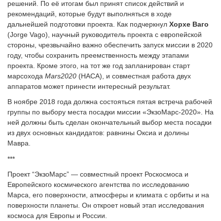
решений. По её итогам был принят список действий и
рекомендаций, которые будут выполняться в ходе
дальнейшей подготовки проекта. Как подчеркнул
Хорхе Ваго
(Jorge Vago), научный руководитель проекта с европейской
стороны, чрезвычайно важно обеспечить запуск миссии в 2020
году, чтобы сохранить преемственность между этапами
проекта. Кроме этого, на тот же год запланирован старт
марсохода
Mars
2020
(НАСА), и совместная работа двух
аппаратов может принести интересный результат.
В ноябре 2018 года должна состояться пятая встреча рабочей
группы по выбору места посадки миссии «ЭкзоМарс-2020». На
ней должны быть сделан окончательный выбор места посадки
из двух основных кандидатов: равнины Оксиа и долины
Мавра.
***
Проект “ЭкзоМарс” — совместный проект Роскосмоса и
Европейского космического агентства по исследованию
Марса, его поверхности, атмосферы и климата с орбиты и на
поверхности планеты. Он откроет новый этап исследования
космоса для Европы и России.