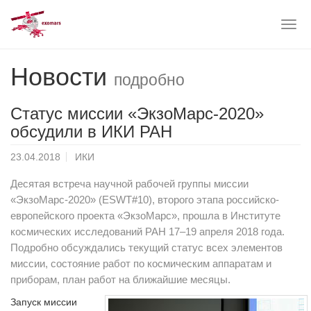
Togg
navig
Skip
Новости
to
подробно
main
content
Статус миссии «ЭкзоМарс-2020»
обсудили в ИКИ РАН
23.04.2018
ИКИ
Десятая встреча научной рабочей группы миссии
«ЭкзоМарс-2020» (ESWT#10), второго этапа российско-
европейского проекта «ЭкзоМарс», прошла в Институте
космических исследований РАН 17–19 апреля 2018 года.
Подробно обсуждались текущий статус всех элементов
миссии, состояние работ по космическим аппаратам и
приборам, план работ на ближайшие месяцы.
Запуск миссии