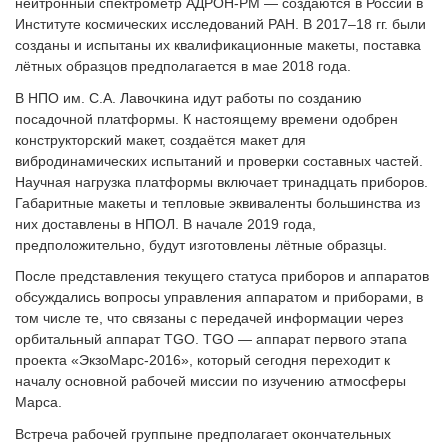
нейтронный спектрометр АДРОН-РМ — создаются в России в
Институте космических исследований РАН. В 2017–18 гг. были
созданы и испытаны их квалификационные макеты, поставка
лётных образцов предполагается в мае 2018 года.
В НПО им. С.А. Лавочкина идут работы по созданию
посадочной платформы. К настоящему времени одобрен
конструкторский макет, создаётся макет для
вибродинамических испытаний и проверки составных частей.
Научная нагрузка платформы включает тринадцать приборов.
Габаритные макеты и тепловые эквиваленты большинства из
них доставлены в НПОЛ. В начале 2019 года,
предположительно, будут изготовлены лётные образцы.
После представления текущего статуса приборов и аппаратов
обсуждались вопросы управления аппаратом и приборами, в
том числе те, что связаны с передачей информации через
орбитальный аппарат TGO. TGO — аппарат первого этапа
проекта «ЭкзоМарс-2016», который сегодня переходит к
началу основной рабочей миссии по изучению атмосферы
Марса.
Встреча рабочей группыне предполагает окончательных