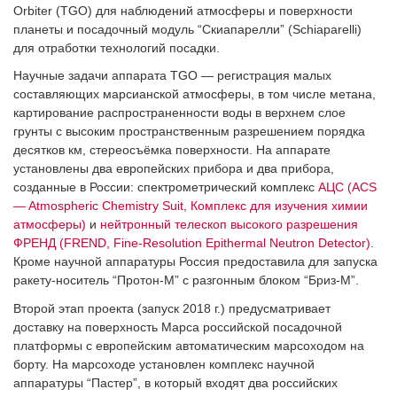
Orbiter (TGO) для наблюдений атмосферы и поверхности
планеты и посадочный модуль “Скиапарелли” (Schiaparelli)
для отработки технологий посадки.
Научные задачи аппарата TGO — регистрация малых
составляющих марсианской атмосферы, в том числе метана,
картирование распространенности воды в верхнем слое
грунты с высоким пространственным разрешением порядка
десятков км, стереосъёмка поверхности. На аппарате
установлены два европейских прибора и два прибора,
созданные в России: спектрометрический комплекс
АЦС (ACS
— Atmospheric Chemistry Suit, Комплекс для изучения химии
атмосферы)
и
нейтронный телескоп высокого разрешения
ФРЕНД (FREND, Fine-Resolution Epithermal Neutron Detector)
.
Кроме научной аппаратуры Россия предоставила для запуска
ракету-носитель “Протон-М” с разгонным блоком “Бриз-М”.
Второй этап проекта (запуск 2018 г.) предусматривает
доставку на поверхность Марса российской посадочной
платформы с европейским автоматическим марсоходом на
борту. На марсоходе установлен комплекс научной
аппаратуры “Пастер”, в который входят два российских