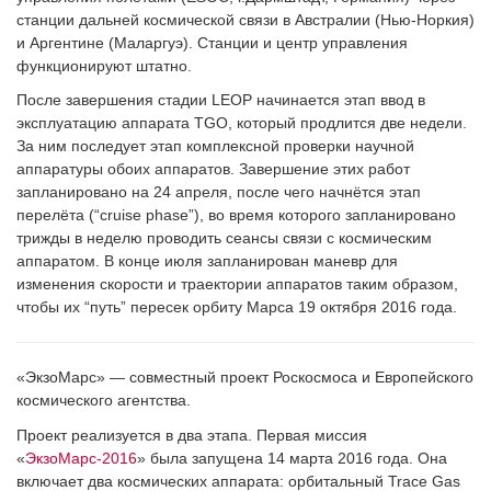
станции дальней космической связи в Австралии (Нью-Норкия)
и Аргентине (Маларгуэ). Станции и центр управления
функционируют штатно.
После завершения стадии LEOP начинается этап ввод в
эксплуатацию аппарата TGO, который продлится две недели.
За ним последует этап комплексной проверки научной
аппаратуры обоих аппаратов. Завершение этих работ
запланировано на 24 апреля, после чего начнётся этап
перелёта (“cruise phase”), во время которого запланировано
трижды в неделю проводить сеансы связи с космическим
аппаратом. В конце июля запланирован маневр для
изменения скорости и траектории аппаратов таким образом,
чтобы их “путь” пересек орбиту Марса 19 октября 2016 года.
«ЭкзоМарс» — совместный проект Роскосмоса и Европейского
космического агентства.
Проект реализуется в два этапа. Первая миссия
«
ЭкзоМарс-2016
» была запущена 14 марта 2016 года. Она
включает два космических аппарата: орбитальный Trace Gas