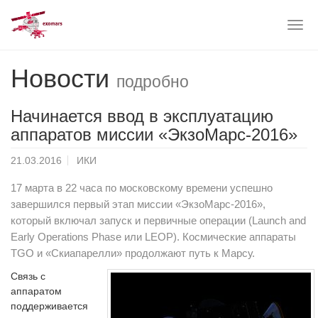
Togg
navig
Skip
Новости
to
подробно
main
content
Начинается ввод в эксплуатацию
аппаратов миссии «ЭкзоМарс-2016»
21.03.2016
ИКИ
17 марта в 22 часа по московскому времени успешно
завершился первый этап миссии «ЭкзоМарс-2016»,
который включал запуск и первичные операции (Launch and
Early Operations Phase или LEOP). Космические аппараты
TGO и «Скиапарелли» продолжают путь к Марсу.
Связь с
аппаратом
поддерживается