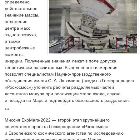
определено
действительное
значение массы,
положение
центра масс
заднего кожуха,
а также
центробежные
моменты
инерции. Полученные значения лежат в поле допуска
теоретически рассчитанных. Выполненные измерения
позволят специалистам Научно-производственного
объединения имени С. А. Лавочкина (входит в Госкорпорацию
«Роскосмос») уточнить расчеты разделяемых частей
десантного модуля при реализации этапа входа, спуска
и посадки на Марс и подтвердить безопасность разделения.
***
Миссия ExoMars-2022 — второй этап крупнейшего
совместного проекта Госкорпорации «Роскосмос»
и Европейского космического агентства по исследованию
поверхности и подповерхностного слоя Марса