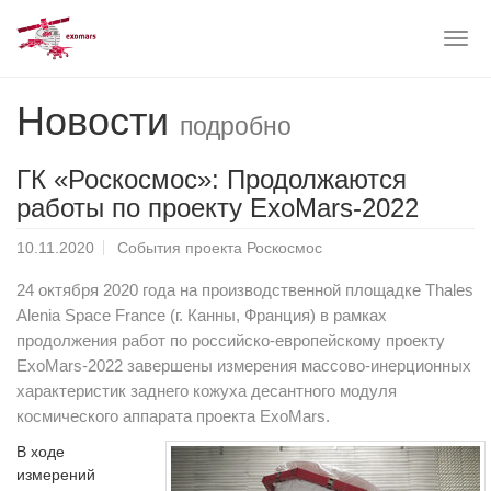
Togg
navig
Skip
Новости
to
подробно
main
content
ГК «Роскосмос»: Продолжаются
работы по проекту ExoMars-2022
10.11.2020
События проекта Роскосмос
24 октября 2020 года на производственной площадке Thales
Alenia Space France (г. Канны, Франция) в рамках
продолжения работ по российско-европейскому проекту
ExoMars-2022 завершены измерения массово-инерционных
характеристик заднего кожуха десантного модуля
космического аппарата проекта ExoMars.
В ходе
измерений