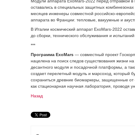
Модули аппарата ExoMars-2022 перед отправкой в
оставались в специальных защитных комбинезонах
месяцев инженеры совместной российско-европейск
аппарата во Франции: тепловые, вакуумные и акуст
В Италии космический аппарат ExoMars-2022 остав
до сборки, технического обслуживания и испытаний
***
Программа ExoMars
— совместный проект Госкорп
нацелена на поиск следов существования жизни на 
десантного модуля и посадочной платформы, а такж
создает перелетный модуль и марсоход, который бу
сохраниться древние биомаркеры, защищенные от 
как стационарная научная лаборатория, проводя у
Назад