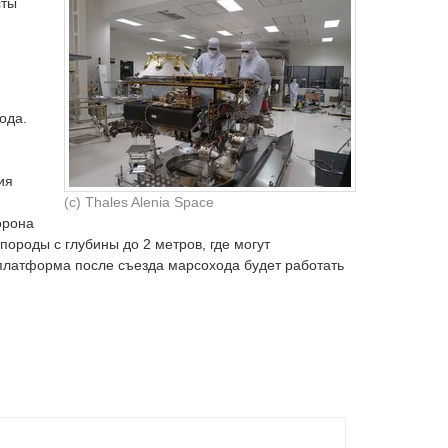
сты
ода.
ия
(c) Thales Alenia Space
орона
ороды с глубины до 2 метров, где могут
платформа после съезда марсохода будет работать