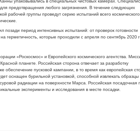
 Канны упаковывались в специальных чистовых камерах. Специали
 для предотвращения любого загрязнения. В течение следующих
ой рабочей группы проведут серию испытаний всего космического
ические.
ил позади период интенсивных испытаний: от проверок готовности
 на герметичность, которые проходили с апреля по сентябрь 2020 г
орации «Роскосмос» и Европейского космического агентства. Мисс
Красной планете. Российская сторона отвечает за разработку
е обеспечение пусковой кампании, в то время как европейская ст
дет оснащен бурильной установкой, способной извлекать образцы п
суровой радиации на поверхности Марса. Российская посадочная 
никальные эксперименты и исследования в месте посадки.