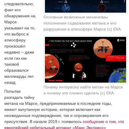
следовательно,
факт его
обнаружения на
Основные возможные механизмы
Марсе
пополнения содержания метана и его
указывает на то,
разрушения в атмосфере Марса (с) ЕКА
что выброс в
атмосферу
произошёл
недавно – даже
если газ как
таковой
образовался
миллиарды лет
назад.
Почему интересно найти метан на Марсе
Попытки
и почему это сложно сделать (с) ЕКА
разгадать тайну
метана на Марсе, предпринимаемые в последние годы,
имеют запутанную историю, которая включает как
неожиданные подтверждения, так и опровержения его
присутствия. В начале 2019 г. появилось
сообщение о том, что
европейский орбитальный аппарат «Марс Экспресс»