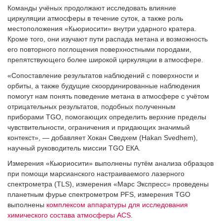
Команды учёных продолжают исследовать влияние
циркуляции атмосферы в течение суток, а также роль
местоположения «Кьюриосити» внутри ударного кратера.
Кроме того, они изучают пути распада метана и возможность
его повторного поглощения поверхностными породами,
препятствующего более широкой циркуляции в атмосфере.
«Сопоставление результатов наблюдений с поверхности и
орбиты, а также будущие скоординированные наблюдения
помогут нам понять поведение метана в атмосфере с учётом
отрицательных результатов, подобных полученным
приборами TGO, помогающих определить верхние пределы
чувствительности, ограничения и придающих значимый
контекст», — добавляет Хокан Сведхем (Hakan Svedhem),
научный руководитель миссии TGO ЕКА.
Измерения «Кьюриосити» выполнены путём анализа образцов
при помощи марсианского настраиваемого лазерного
спектрометра (TLS), измерения «Марс Экспресс» проведены
планетным фурье­ спектрометром PFS, измерения TGO
выполнены
комплексом аппаратуры для исследования
химического состава атмосферы ACS
.