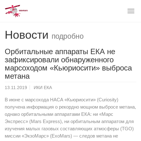
Togg
navig
Skip
Новости
to
подробно
main
content
Орбитальные аппараты ЕКА не
зафиксировали обнаруженного
марсоходом «Кьюриосити» выброса
метана
13.11.2019
ИКИ ЕКА
В июне с марсохода НАСА «Кьюриосити» (Curiosity)
получена информация о рекордно мощном выбросе метана,
однако орбитальными аппаратами ЕКА: ни «Марс
Экспресс» (Mars Express), ни орбитальным аппаратом для
изучения малых газовых составляющих атмосферы (TGO)
миссии «ЭкзоМарс» (ExoMars) — следов метана не