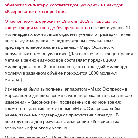
обнаружил сигнатуру, соответствующую одной из находок
«Кьюриосити» в кратере Гейла
.
Отмеченное «Кьюриосити» 19 июня 2019 г. повышение
концентрации метана до беспрецедентно
высокого уровня 21
миллиардных долей лишь отдаляет учёных от разгадки тайны,
поскольку измерения не подтверждены результатами
предварительного анализа данных «Марс Экспресс»,
полученных в тех же условиях. (Для сравнения - концентрация
метана в земной атмосфере составляет порядка 1800
миллиардных долей, что означает, что на каждый миллиард
молекул в заданном объёме приходится 1800 молекул
метана.)
Измерения были выполнены аппаратом «Марс Экспресс» в
марсианское дневное время спустя порядка пяти часов после
измерений «Кьюриосити», проведённых в ночное время;
кроме того, данные, полученные «Марс Экспресс» днём
ранее, также не подтверждают присутствия сигнатур. В
последующие дни результаты измерений «Кьюриосити»
вернулись к фоновому уровню.
Методика измерений «Марс Экспресс» позволяет получить