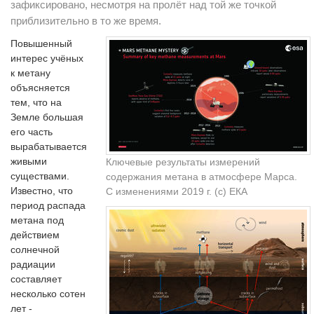
зафиксировано, несмотря на пролёт над той же точкой
приблизительно в то же время.
Повышенный
интерес учёных
к метану
объясняется
тем, что на
Земле большая
его часть
вырабатывается
живыми
Ключевые результаты измерений
существами.
содержания метана в атмосфере Марса.
Известно, что
С изменениями 2019 г. (с) ЕКА
период распада
метана под
действием
солнечной
радиации
составляет
несколько сотен
лет -