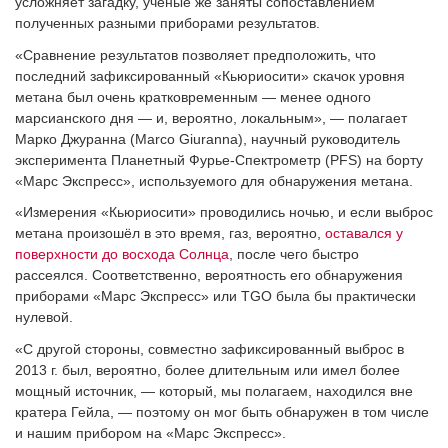
усложняет загадку, учёные же заняты сопоставлением
полученных разными приборами результатов.
«Сравнение результатов позволяет предположить, что
последний зафиксированный «Кьюриосити» скачок уровня
метана был очень кратковременным — менее одного
марсианского дня — и, вероятно, локальным», — полагает
Марко Джуранна (Marco Giuranna), научный руководитель
эксперимента Планетный Фурье­-Спектрометр (PFS) на борту
«Марс Экспресс», используемого для обнаружения метана.
«Измерения «Кьюриосити» проводились ночью, и если выброс
метана произошёл в это время, газ, вероятно,
оставался у
поверхности до восхода Солнца
, после чего быстро
рассеялся. Соответственно, вероятность его обнаружения
приборами «Марс Экспресс» или TGO была бы практически
нулевой.
«С другой стороны, совместно зафиксированный выброс в
2013 г. был, вероятно, более длительным или имел более
мощный источник, — который, мы полагаем, находился вне
кратера Гейла, — поэтому он мог быть обнаружен в том числе
и нашим прибором на «Марс Экспресс».