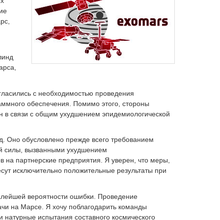
ых
ие
рс,
линд
арса,
гласились с необходимостью проведения
аммного обеспечения. Помимо этого, стороны
ен в связи с общим ухудшением эпидемиологической
од. Оно обусловлено прежде всего требованием
ой силы, вызванными ухудшением
в на партнерские предприятия. Я уверен, что меры,
есут исключительно положительные результаты при
алейшей вероятности ошибки. Проведение
чи на Марсе. Я хочу поблагодарить команды
 и натурные испытания составного космического