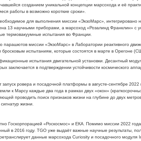
нчавшейся созданием уникальной концепции марсохода и её практ
еся работы в возможно короткие сроки».
необходимое для выполнения миссии «ЭкзоМарс», интегрировано н
ена 13 научными приборами, а марсоход «Розалинд Франклин» с 
ые термовакуумные испытания во Франции.
ю парашютов миссии «ЭкзоМарс» в Лаборатории реактивного дви
бросковым испытаниям, которые состоятся в марте в Орегоне (С
фикационные испытания двигательной установки. Десантный моду
орых заключается в подтверждении устойчивости космического апп
запуск ровера и посадочной платформы в августе-сентябре 2022 г
Земли к Марсу каждые два года в рамках двух «окон» (краткосрочн
яющей проводить поиск признаков жизни на глубине до двух метро
сигнатур жизни.
тно Госкорпорацией «Роскосмос» и ЕКА. Помимо миссии 2022 года
ный в 2016 году. TGO уже выдаёт важные научные результаты, по
ретранслирует данные марсохода Curiosity и посадочного модуля I