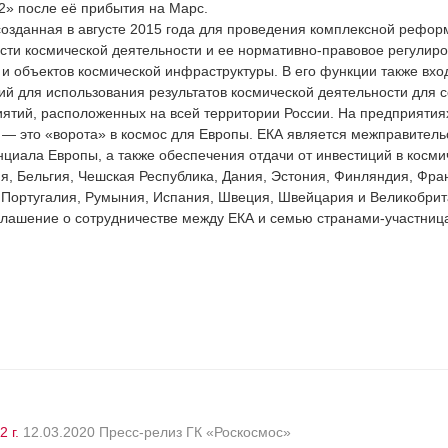
» после её прибытия на Марс.
озданная в августе 2015 года для проведения комплексной рефор
сти космической деятельности и ее нормативно-правовое регулиров
и и объектов космической инфраструктуры. В его функции также вх
вий для использования результатов космической деятельности для 
иятий, расположенных на всей территории России. На предприятиях
— это «ворота» в космос для Европы. ЕКА является межправитель
циала Европы, а также обеспечения отдачи от инвестиций в космич
ия, Бельгия, Чешская Республика, Дания, Эстония, Финляндия, Фра
 Португалия, Румыния, Испания, Швеция, Швейцария и Великобрит
глашение о сотрудничестве между ЕКА и семью странами-участница
 г.
12.03.2020 Пресс-релиз ГК «Роскосмос»