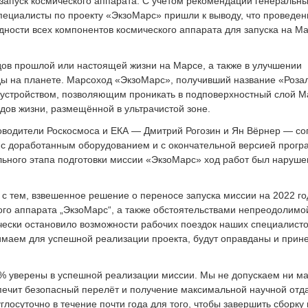
запуск космического аппарата. С учётом рекомендаций генеральн
специалисты по проекту «ЭкзоМарс» пришли к выводу, что проведен
ности всех компонентов космического аппарата для запуска на Ма
дов прошлой или настоящей жизни на Марсе, а также в улучшении
ы на планете. Марсоход «ЭкзоМарс», получивший название «Роза
м устройством, позволяющим проникать в подповерхностный слой М
дов жизни, размещённой в ультрачистой зоне.
оводители Роскосмоса и ЕКА — Дмитрий Рогозин и Ян Вёрнер — со
 с доработанным оборудованием и с окончательной версией прогр
льного этапа подготовки миссии «ЭкзоМарс» ход работ был наруш
е с тем, взвешенное решение о переносе запуска миссии на 2022 г
ого аппарата „ЭкзоМарс“, а также обстоятельствами непреодолим
чески остановило возможности рабочих поездок наших специалисто
маем для успешной реализации проекта, будут оправданы и прин
0% уверены в успешной реализации миссии. Мы не допускаем ни м
ечит безопасный перелёт и получение максимальной научной отда
осуточно в течение почти года для того, чтобы завершить сборку