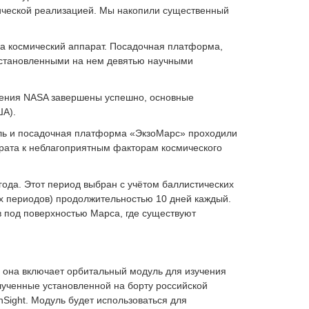
ической реализацией. Мы накопили существенный
а космический аппарат. Посадочная платформа,
установленными на нем девятью научными
жения NASA завершены успешно, основные
ША).
ль и посадочная платформа «ЭкзоМарс» проходили
арата к неблагоприятным факторам космического
ода. Этот период выбран с учётом баллистических
ых периодов) продолжительностью 10 дней каждый.
в под поверхностью Марса, где существуют
 она включает орбитальный модуль для изучения
лученные установленной на борту российской
nSight. Модуль будет использоваться для