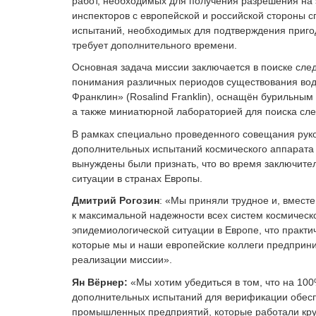
работ, необходимых для получения разрешения на 
инспекторов с европейской и российской стороны 
испытаний, необходимых для подтверждения пригод
требует дополнительного времени.
Основная задача миссии заключается в поиске сле
понимания различных периодов существования вод
Франклин» (Rosalind Franklin), оснащён бурильны
а также миниатюрной лабораторией для поиска сле
В рамках специально проведенного совещания рук
дополнительных испытаний космического аппарата
вынуждены были признать, что во время заключите
ситуации в странах Европы.
Дмитрий Рогозин
: «Мы приняли трудное и, вмест
к максимальной надежности всех систем космическ
эпидемиологической ситуации в Европе, что практи
которые мы и наши европейские коллеги предприни
реализации миссии».
Ян Вёрнер:
«Мы хотим убедиться в том, что на 10
дополнительных испытаний для верификации обесп
промышленных предприятий, которые работали кругл