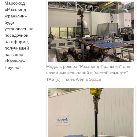
Марсоход
«Розалинд
Франклин»
будет
установлен на
посадочной
платформе,
получившей
название
«Казачок».
Модель ровера "Розалинд Франклин" для
Научно-
наземных испытаний в "чистой комнате"
TAS (с) Thales Alenia Space