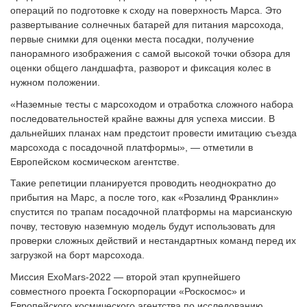
операций по подготовке к сходу на поверхность Марса. Это
развертывание солнечных батарей для питания марсохода,
первые снимки для оценки места посадки, получение
панорамного изображения с самой высокой точки обзора для
оценки общего ландшафта, разворот и фиксация колес в
нужном положении.
«Наземные тесты с марсоходом и отработка сложного набора
последовательностей крайне важны для успеха миссии. В
дальнейших планах нам предстоит провести имитацию съезда
марсохода с посадочной платформы», — отметили в
Европейском космическом агентстве.
Такие репетиции планируется проводить неоднократно до
прибытия на Марс, а после того, как «Розалинд Франклин»
спустится по трапам посадочной платформы на марсианскую
почву, тестовую наземную модель будут использовать для
проверки сложных действий и нестандартных команд перед их
загрузкой на борт марсохода.
Миссия ExoMars-2022 — второй этап крупнейшего
совместного проекта Госкорпорации «Роскосмос» и
Европейского космического агентства по исследованию