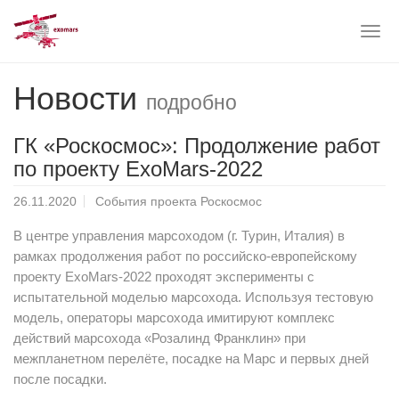
Togg
navig
Skip
Новости
to
подробно
main
content
ГК «Роскосмос»: Продолжение работ
по проекту ExoMars-2022
26.11.2020
События проекта Роскосмос
В центре управления марсоходом (г. Турин, Италия) в
рамках продолжения работ по российско-европейскому
проекту ExoMars-2022 проходят эксперименты с
испытательной моделью марсохода. Используя тестовую
модель, операторы марсохода имитируют комплекс
действий марсохода «Розалинд Франклин» при
межпланетном перелёте, посадке на Марс и первых дней
после посадки.