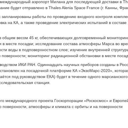
 международный аэропорт Милана для последующей доставки в Th
ование будет отправлено в Thales Alenia Space France (г. Канны, Фра
ах запланированы работы по проведению входного контроля компле
вка на КА, а также проведение электрических испытаний в составе
ов общим весом 45 кг, обеспечивающих долговременный мониторин
и в месте посадки; исследование состава атмосферы Марса во вр
ости воды в подповерхностном слое; изучение внутренней структур
поверхности; мониторинг радиационной обстановки в месте посад
водством ИКИ РАН. Одиннадцать научных приборов созданы в Росс
установлен на посадочной платформе КА «ЭкзоМарс-2020», котора
ётся под руководством ЕКА) будет в течение одного марсианского
сследовательская станция.
го международного проекта Госкорпорации «Роскосмос» и Европей
о поверхности, атмосферы и климата с орбиты и на поверхности