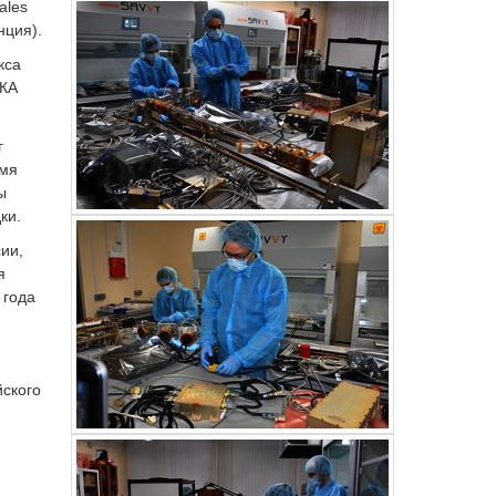
ales
нция).
кса
 КА
г
емя
ы
ки.
ии,
я
 года
ского