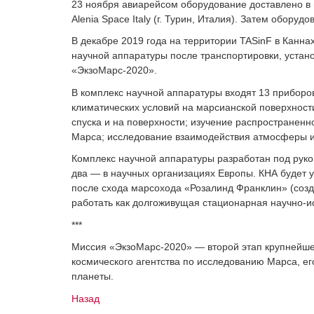
23 ноября авиарейсом оборудование доставлено в
Alenia Space Italy (г. Турин, Италия). Затем оборуд
В декабре 2019 года на территории TASinF в Канн
научной аппаратуры после транспортировки, устано
«ЭкзоМарс-2020».
В комплекс научной аппаратуры входят 13 прибор
климатических условий на марсианской поверхност
спуска и на поверхности; изучение распространенн
Марса; исследование взаимодействия атмосферы и 
Комплекс научной аппаратуры разработан под руко
два — в научных организациях Европы. КНА будет 
после схода марсохода «Розалинд Франклин» (созда
работать как долгоживущая стационарная научно-и
***
Миссия «ЭкзоМарс-2020» — второй этап крупнейше
космического агентства по исследованию Марса, ег
планеты.
Назад