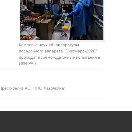
Комплекс научной аппаратуры
посадочного аппарата "ЭкзоМарс-2020"
проходит приёмо-сдаточные испытания в
ИКИ РАН
 Пресс-релиз АО "НПО Лавочкина"