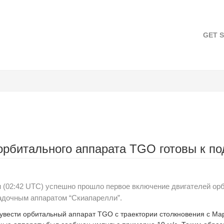
GET 
орбитального аппарата TGO готовы к по
ни (02:42 UTC) успешно прошло первое включение двигателей орб
адочным аппаратом “Скиапарелли”.
увести орбитальный аппарат TGO с траектории столкновения с Ма