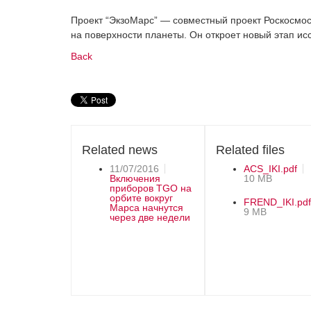
Проект “ЭкзоМарс” — совместный проект Роскосмос
на поверхности планеты. Он откроет новый этап ис
Back
Related news
Related files
11/07/2016
ACS_IKI.pdf
Включения
10 MB
приборов TGO на
орбите вокруг
FREND_IKI.pdf
Марса начнутся
9 MB
через две недели