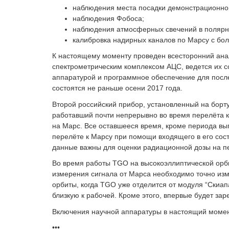
наблюдения места посадки демонстрационно
наблюдения Фобоса;
наблюдения атмосферных свечений в полярны
калибровка надирных каналов по Марсу с бол
К настоящему моменту проведен всесторонний ана
спектрометрическим комплексом АЦС, ведется их с
аппаратурой и программное обеспечение для посл
состоятся не раньше осени 2017 года.
Второй российский прибор, установленный на бор
работавший почти непрерывно во время перелёта к 
на Марс. Все оставшееся время, кроме периода в
перелёте к Марсу при помощи входящего в его сос
данные важны для оценки радиационной дозы на п
Во время работы TGO на высокоэллиптической орби
измерения сигнала от Марса необходимо точно изм
орбиты, когда TGO уже отделится от модуля “Скиап
близкую к рабочей. Кроме этого, впервые будет зар
Включения научной аппаратуры в настоящий момен
•••