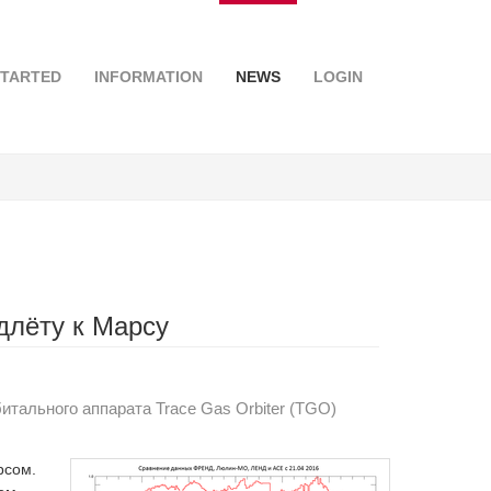
STARTED
INFORMATION
NEWS
LOGIN
длёту к Марсу
итального аппарата Trace Gas Orbiter (TGO)
рсом.