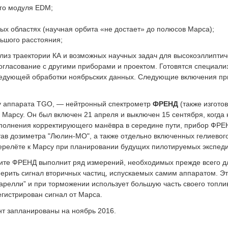
го модуля EDM;
х областях (научная орбита «не достает» до полюсов Марса);
ьшого расстояния;
лиз траектории КА и возможных научных задач для высокоэллипти
огласование с другими приборами и проектом. Готовятся специал
едующей обработки ноябрьских данных. Следующие включения пр
ту аппарата TGO, — нейтронный спектрометр
ФРЕНД
(также изгото
Марсу. Он был включен 21 апреля и выключен 15 сентября, когда 
ыполнения корректирующего манёвра в середине пути, прибор ФРЕ
тав дозиметра "Люлин-МО", а также отдельно включенных гелиевог
ерелёте к Марсу при планировании будущих пилотируемых экспед
те ФРЕНД выполнит ряд измерений, необходимых прежде всего дл
ерить сигнал вторичных частиц, испускаемых самим аппаратом. Эт
арелли” и при торможении использует большую часть своего топли
егистрирован сигнал от Марса.
т запланированы на ноябрь 2016.