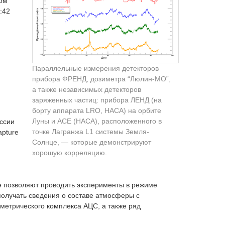
зом
:42
Параллельные измерения детекторов
прибора ФРЕНД, дозиметра “Люлин-МО”,
а также независимых детекторов
заряженных частиц: прибора ЛЕНД (на
борту аппарата LRO, НАСА) на орбите
Луны и ACE (НАСА), расположенного в
ссии
точке Лагранжа L1 системы Земля-
apture
Солнце, — которые демонстрируют
хорошую корреляцию.
е позволяют проводить эксперименты в режиме
получать сведения о составе атмосферы с
метрического комплекса АЦС, а также ряд