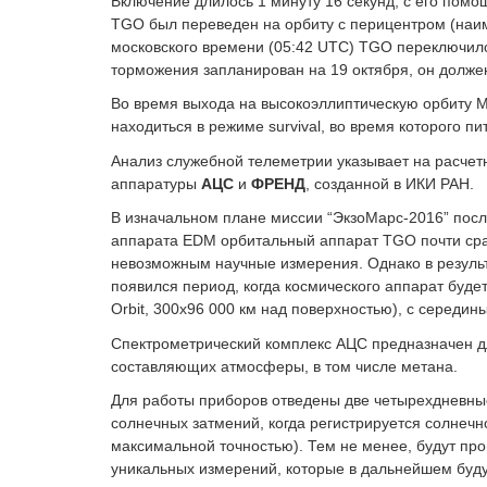
Включение длилось 1 минуту 16 секунд, с его пом
TGO был переведен на орбиту с перицентром (наим
московского времени (05:42 UTC) TGO переключилс
торможения запланирован на 19 октября, он должен
Во время выхода на высокоэллиптическую орбиту 
находиться в режиме survival, во время которого п
Анализ служебной телеметрии указывает на расчет
аппаратуры
АЦС
и
ФРЕНД
, созданной в ИКИ РАН.
В изначальном плане миссии “ЭкзоМарс-2016” посл
аппарата EDM орбитальный аппарат TGO почти ср
невозможным научные измерения. Однако в результ
появился период, когда космического аппарат буде
Orbit, 300х96 000 км над поверхностью), с середин
Спектрометрический комплекс АЦС предназначен д
составляющих атмосферы, в том числе метана.
Для работы приборов отведены две четырехдневны
солнечных затмений, когда регистрируется солнеч
максимальной точностью). Тем не менее, будут пр
уникальных измерений, которые в дальнейшем буду