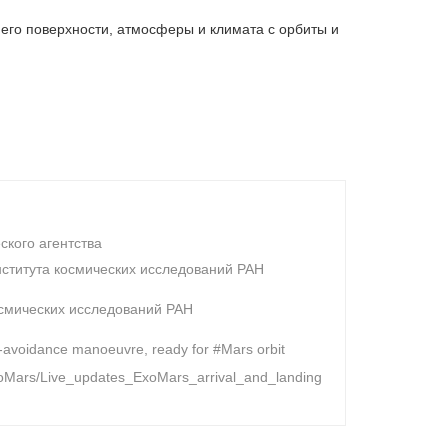
его поверхности, атмосферы и климата с орбиты и
ского агентства
нститута космических исследований РАН
осмических исследований РАН
avoidance manoeuvre, ready for #Mars orbit
ExoMars/Live_updates_ExoMars_arrival_and_landing