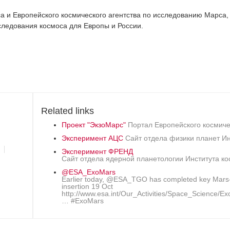
а и Европейского космического агентства по исследованию Марса, 
следования космоса для Европы и России.
Related links
Проект "ЭкзоМарс"
Портал Европейского космиче
Эксперимент АЦС
Сайт отдела физики планет И
Эксперимент ФРЕНД
Сайт отдела ядерной планетологии Института к
@ESA_ExoMars
Earlier today, @ESA_TGO has completed key Mars-
insertion 19 Oct
http://www.esa.int/Our_Activities/Space_Science/
… #ExoMars