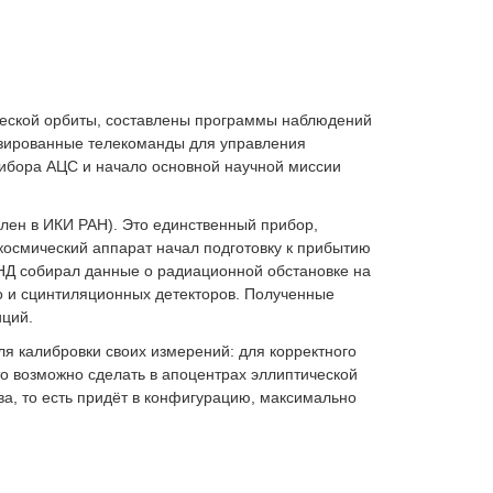
ческой орбиты, составлены программы наблюдений
изированные телекоманды для управления
ибора АЦС и начало основной научной миссии
влен в ИКИ РАН). Это единственный прибор,
космический аппарат начал подготовку к прибытию
НД собирал данные о радиационной обстановке на
о и сцинтиляционных детекторов. Полученные
иций.
я калибровки своих измерений: для корректного
о возможно сделать в апоцентрах эллиптической
ва, то есть придёт в конфигурацию, максимально