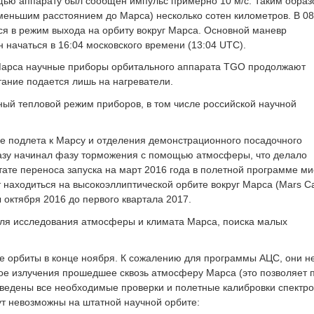
ощью аппарату был сообщен импульс примерно 10 м/с. Таким обра
еньшим расстоянием до Марса) несколько сотен километров. В 08
я в режим выхода на орбиту вокруг Марса. Основной маневр
 начаться в 16:04 московского времени (13:04 UTC).
Марса научные приборы орбитального аппарата TGO продолжают
итание подается лишь на нагреватели.
ный тепловой режим приборов, в том числе российской научной
е подлета к Марсу и отделения демонстрационного посадочного
азу начинал фазу торможения с помощью атмосферы, что делало
ате переноса запуска на март 2016 года в полетной программе ми
т находиться на высокоэллиптической орбите вокруг Марса (Mars C
ы октября 2016 до первого квартала 2017.
ля исследования атмосферы и климата Марса, поиска малых
е орбиты в конце ноября. К сожалению для программы АЦС, они н
ное излучения прошедшее сквозь атмосферу Марса (это позволяет 
оведены все необходимые проверки и полетные калибровки спектро
т невозможны на штатной научной орбите: