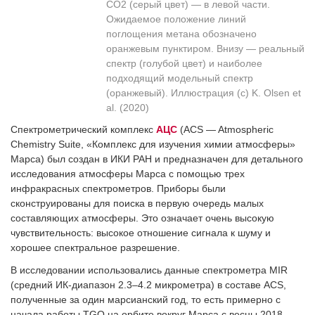
CO2 (серый цвет) — в левой части.
Ожидаемое положение линий
поглощения метана обозначено
оранжевым пунктиром. Внизу — реальный
спектр (голубой цвет) и наиболее
подходящий модельный спектр
(оранжевый). Иллюстрация (с) K. Olsen et
al. (2020)
Спектрометрический комплекс
АЦС
(ACS — Atmospheric
Chemistry Suite, «Комплекс для изучения химии атмосферы»
Марса) был создан в ИКИ РАН и предназначен для детального
исследования атмосферы Марса с помощью трех
инфракрасных спектрометров. Приборы были
сконструированы для поиска в первую очередь малых
составляющих атмосферы. Это означает очень высокую
чувствительность: высокое отношение сигнала к шуму и
хорошее спектральное разрешение.
В исследовании использовались данные спектрометра MIR
(средний ИК-диапазон 2.3–4.2 микрометра) в составе ACS,
полученные за один марсианский год, то есть примерно с
начала работы TGO на орбите вокруг Марса с весны 2018