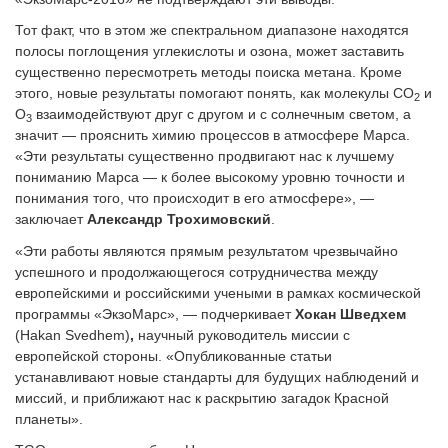
Тот факт, что в этом же спектральном диапазоне находятся
полосы поглощения углекислоты и озона, может заставить
существенно пересмотреть методы поиска метана. Кроме
этого, новые результаты помогают понять, как молекулы CO
и
2
O
взаимодействуют друг с другом и с солнечным светом, а
3
значит — прояснить химию процессов в атмосфере Марса.
«Эти результаты существенно продвигают нас к лучшему
пониманию Марса — к более высокому уровню точности и
понимания того, что происходит в его атмосфере», —
заключает
Александр Трохимовский
.
«Эти работы являются прямым результатом чрезвычайно
успешного и продолжающегося сотрудничества между
европейскими и российскими учеными в рамках космической
программы «ЭкзоМарс», — подчеркивает
Хокан Шведхем
(Hakan Svedhem)
,
научный руководитель миссии с
европейской стороны. «Опубликованные статьи
устанавливают новые стандарты для будущих наблюдений и
миссий, и приближают нас к раскрытию загадок Красной
планеты».