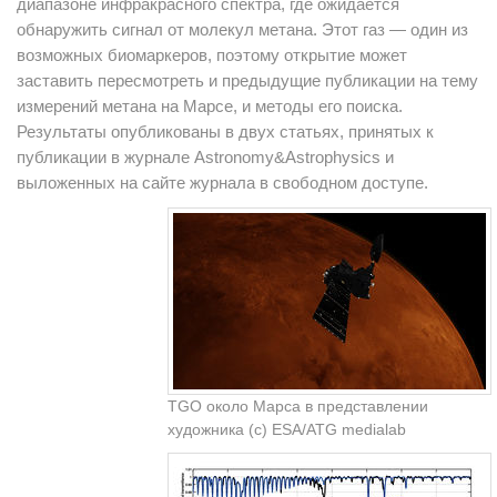
диапазоне инфракрасного спектра, где ожидается
обнаружить сигнал от молекул метана. Этот газ — один из
возможных биомаркеров, поэтому открытие может
заставить пересмотреть и предыдущие публикации на тему
измерений метана на Марсе, и методы его поиска.
Результаты опубликованы в двух статьях, принятых к
публикации в журнале Astronomy&Astrophysics и
выложенных на сайте журнала в свободном доступе.
TGO около Марса в представлении
художника (c) ESA/ATG medialab