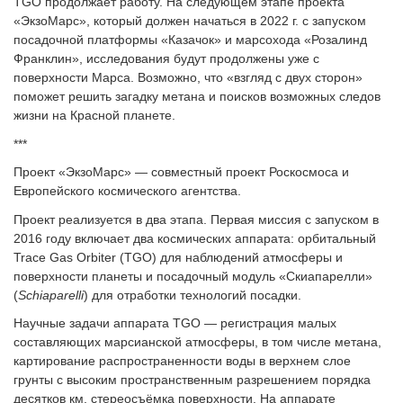
TGO продолжает работу. На следующем этапе проекта
«ЭкзоМарс», который должен начаться в 2022 г. с запуском
посадочной платформы «Казачок» и марсохода «Розалинд
Франклин», исследования будут продолжены уже с
поверхности Марса. Возможно, что «взгляд с двух сторон»
поможет решить загадку метана и поисков возможных следов
жизни на Красной планете.
***
Проект «ЭкзоМарс» — совместный проект Роскосмоса и
Европейского космического агентства.
Проект реализуется в два этапа. Первая миссия с запуском в
2016 году включает два космических аппарата: орбитальный
Trace Gas Orbiter (TGO) для наблюдений атмосферы и
поверхности планеты и посадочный модуль «Скиапарелли»
(
Schiaparelli
) для отработки технологий посадки.
Научные задачи аппарата TGO — регистрация малых
составляющих марсианской атмосферы, в том числе метана,
картирование распространенности воды в верхнем слое
грунты с высоким пространственным разрешением порядка
десятков км, стереосъёмка поверхности. На аппарате