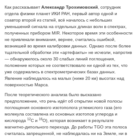
Как рассказывает
Александр Трохимовский
, сотрудник
отдела физики планет ИКИ РАН, первый автор одной и
соавтор второй из статей, всё началось с небольших
уменьшений сигнала на отдельных длинах волн в спектрах,
полученных прибором MIR. Некоторое время эти особенности
не привлекали внимания, вернее, считались ошибкой,
возникшей во время калибровки данных. Однако после более
тщательной обработки эти «артефакты» не исчезли, напротив
— обнаружилось около 30 слабых линий поглощения,
положение которых не соответствовало ни одной из тех, что
уже содержались в спектрометрических базах данных.
Явление наблюдалось на малых (ниже 20 км) высотах над
поверхностью Марса.
После теоретического анализа было высказано
предположение, что речь идёт об открытии новой полосы
поглощения основного изотополога углекислого газа (его
молекула составлена из основных изотопов углерода и
12
16
кислорода
С и
O), которая возникает в результате
магнитно-дипольного перехода. До работы TGO эта полоса
считалась запрещенной, не наблюдалась ни на Земле, ни в