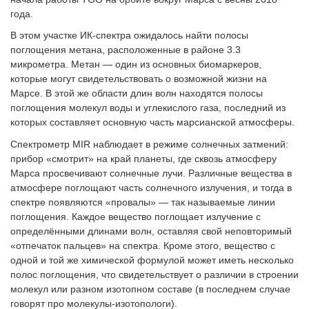
года.
В этом участке ИК-спектра ожидалось найти полосы
поглощения метана, расположенные в районе 3.3
микрометра. Метан — один из основных биомаркеров,
которые могут свидетельствовать о возможной жизни на
Марсе. В этой же области длин волн находятся полосы
поглощения молекул воды и углекислого газа, последний из
которых составляет основную часть марсианской атмосферы.
Спектрометр MIR наблюдает в режиме солнечных затмений:
прибор «смотрит» на край планеты, где сквозь атмосферу
Марса просвечивают солнечные лучи. Различные вещества в
атмосфере поглощают часть солнечного излучения, и тогда в
спектре появляются «провалы» — так называемые линии
поглощения. Каждое вещество поглощает излучение с
определёнными длинами волн, оставляя свой неповторимый
«отпечаток пальцев» на спектра. Кроме этого, вещество с
одной и той же химической формулой может иметь несколько
полос поглощения, что свидетельствует о различии в строении
молекул или разном изотопном составе (в последнем случае
говорят про молекулы-изотопологи).