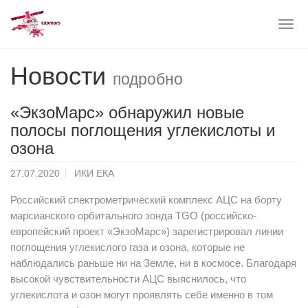
Togg
navig
Skip
Новости
to
подробно
main
content
«ЭкзоМарс» обнаружил новые
полосы поглощения углекислоты и
озона
27.07.2020
ИКИ ЕКА
Российский спектрометрический комплекс АЦС на борту
марсианского орбитального зонда TGO (российско-
европейский проект «ЭкзоМарс») зарегистрировал линии
поглощения углекислого газа и озона, которые не
наблюдались раньше ни на Земле, ни в космосе. Благодаря
высокой чувствительности АЦС выяснилось, что
углекислота и озон могут проявлять себе именно в том