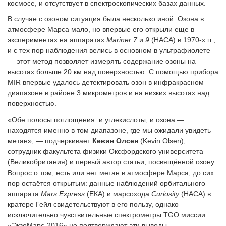
космосе, и отсутствует в спектроскопических базах данных.
В случае с озоном ситуация была несколько иной. Озона в
атмосфере Марса мало, но впервые его открыли еще в
экспериментах на аппаратах
Mariner 7
и
9
(НАСА) в 1970-х гг.,
и с тех пор наблюдения велись в основном в ультрафиолете
— этот метод позволяет измерять содержание озоны на
высотах больше 20 км над поверхностью. С помощью прибора
MIR впервые удалось детектировать озон в инфракрасном
диапазоне в районе 3 микрометров и на низких высотах над
поверхностью.
«Обе полосы поглощения: и углекислоты, и озона —
находятся именно в том диапазоне, где мы ожидали увидеть
метан», — подчеркивает
Кевин Олсен
(Kevin Olsen),
сотрудник факультета физики Оксфордского университета
(Великобритания) и первый автор статьи, посвящённой озону.
Вопрос о том, есть или нет метан в атмосфере Марса, до сих
пор остаётся открытым: данные наблюдений орбитального
аппарата
Mars
Express
(ЕКА) и марсохода
Curiosity
(НАСА) в
кратере Гейл свидетельствуют в его пользу, однако
исключительно чувствительные спектрометры TGO миссии
«ЭкзоМарс-2016» не подтверждают эти выводы.