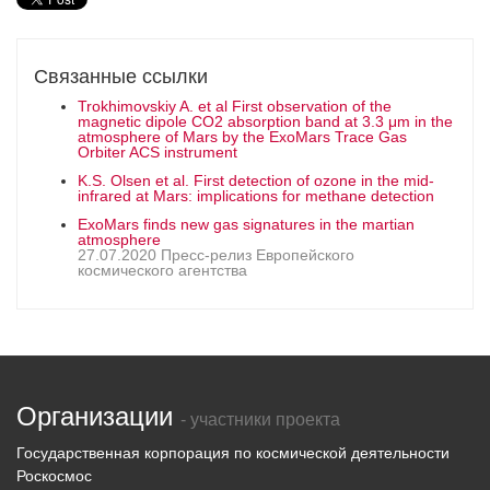
Связанные ссылки
Trokhimovskiy A. et al First observation of the
magnetic dipole CO2 absorption band at 3.3 μm in the
atmosphere of Mars by the ExoMars Trace Gas
Orbiter ACS instrument
K.S. Olsen et al. First detection of ozone in the mid-
infrared at Mars: implications for methane detection
ExoMars finds new gas signatures in the martian
atmosphere
27.07.2020 Пресс-релиз Европейского
космического агентства
Организации
- участники проекта
Государственная корпорация по космической деятельности
Роскосмос