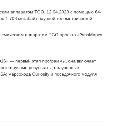
ским аппаратом TGO. 12.04.2020 с помощью 64-
о 1 708 мегабайт научной телеметрической
 космическим аппаратом TGO проекта «ЭкзоМарс»
016» — первый этап программы, она включает
жные научные результаты, полученные
SA: марсохода Curiosity и посадочного модуля
.