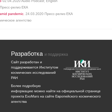
e
02.04.2020 Audio Podcast; English
 Пресс-релиз ЕКА
 amid pandemic.
24.03.2020 Пресс-релиз ЕКА
мическое агентство
Разработка
и поддержка
Сайт разработан и
поддерживается
Институтом
космических исследований
РАН
Более подробную
информацию можно найти на официальной странице
проекта
ExoMars
на сайте Европейского космического
агентства