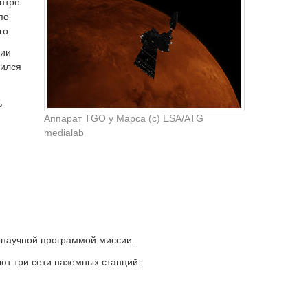
нтре
по
го.
сии
дился
ь
Аппарат TGO у Марса (c) ESA/ATG
medialab
 научной программой миссии.
ют три сети наземных станций: