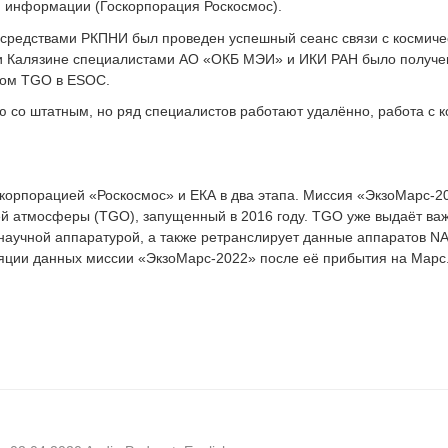
 информации (Госкорпорация Роскосмос).
 средствами РКПНИ был проведен успешный сеанс связи с космиче
и Калязине специалистами АО «ОКБ МЭИ» и ИКИ РАН было получен
том TGO в ESOC.
ю со штатным, но ряд специалистов работают удалённо, работа с
корпорацией «Роскосмос» и ЕКА в два этапа. Миссия «ЭкзоМарс-2
ей атмосферы (TGO), запущенный в 2016 году. TGO уже выдаёт ва
научной аппаратурой, а также ретранслирует данные аппаратов NA
сляции данных миссии «ЭкзоМарс-2022» после её прибытия на Марс