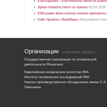
ESA Explores – ESA missions return to scienc
Space missions return to science
02.04.2020
ESA scales down science mission operations
Сайт проекта «ЭкзоМарс»
Европейское кос
Организации
- участники проекта
Государственная корпорация по космической
деятельности Роскосмос
Европейское космическое агентство ЕКА
Институт космических исследований РАН
Научно-производственное объединение имени С.А.
Лавочкина