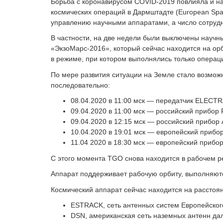
Борьба с коронавирусом COVID-2019 повлияла и на
космических операций в Дармштадте (European Spa
управлению научными аппаратами, а число сотруд
В частности, на две недели были выключены научн
«ЭкзоМарс-2016», который сейчас находится на орб
в режиме, при котором выполнялись только операц
По мере развития ситуации на Земле стало возмо
последовательно:
08.04.2020 в 11:00 мск — передатчик ELECTR
09.04.2020 в 11:00 мск — российский прибор
09.04.2020 в 12:15 мск — российский прибор
10.04.2020 в 19:01 мск — европейский прибо
11.04 2020 в 18:30 мск — европейский приб
С этого момента TGO снова находится в рабочем р
Аппарат поддерживает рабочую орбиту, выполняютс
Космический аппарат сейчас находится на расстоян
ESTRACK, сеть антенных систем Европейского
DSN, американская сеть наземных антенн дал