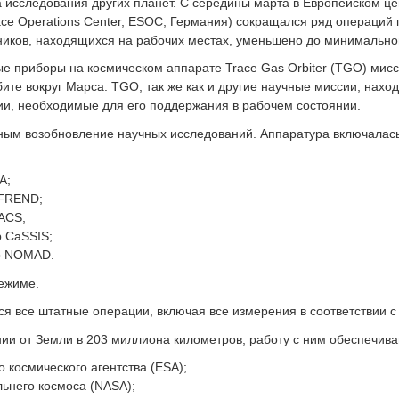
 исследования других планет. С середины марта в Европейском це
ce Operations Center, ESOC, Германия) сокращался ряд операций 
ников, находящихся на рабочих местах, уменьшено до минимально
ые приборы на космическом аппарате Trace Gas Orbiter (TGO) мис
ите вокруг Марса. TGO, так же как и другие научные миссии, нахо
ии, необходимые для его поддержания в рабочем состоянии.
жным возобновление научных исследований. Аппаратура включалас
A;
 FREND;
 ACS;
р CaSSIS;
ор NOMAD.
ежиме.
я все штатные операции, включая все измерения в соответствии с
ии от Земли в 203 миллиона километров, работу с ним обеспечива
 космического агентства (ESA);
ьнего космоса (NASA);