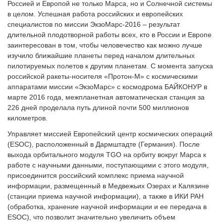
Россией и Европой не только Марса, но и Солнечной системы
в целом. Успешная работа российских и европейских
специалистов по миссии ЭкзоМарс-2016 – результат
длительной плодотворной работы всех, кто в России и Европе
заинтересован в том, чтобы человечество как можно лучше
изучило ближайшие планеты перед началом длительных
пилотируемых полетов к другим планетам. С момента запуска
российской ракеты-носителя «Протон-М» с космическими
аппаратами миссии «ЭкзоМарс» с космодрома БАЙКОНУР в
марте 2016 года, межпланетная автоматическая станция за
226 дней проделала путь длиной почти 500 миллионов
километров.
Управляет миссией Европейский центр космических операций
(ESOC), расположенный в Дармштадте (Германия). После
выхода орбитального модуля TGO на орбиту вокруг Марса к
работе с научными данными, поступающими с этого модуля,
присоединится российский комплекс приема научной
информации, размещенный в Медвежьих Озерах и Калязине
(станции приема научной информации), а также в ИКИ РАН
(обработка, хранение научной информации и ее передача в
ESOC), что позволит значительно увеличить объем