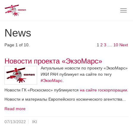
Togg
navig
Skip
News
to
main
content
Page 1 of 10.
1
2
3
....
10
Next
Новости проекта «ЭкзоМарс»
Актуальные новости по проекту «ЭкзоМарс»
ИКИ РАН публикует на сайте по тегу
#ЭкзоМарс
.
Новости ГК «Роскосмос» публикуются
на сайте госкорпорации
.
Новости и материалы Европейского космического агентства...
Read more
07/13/2022
IKI