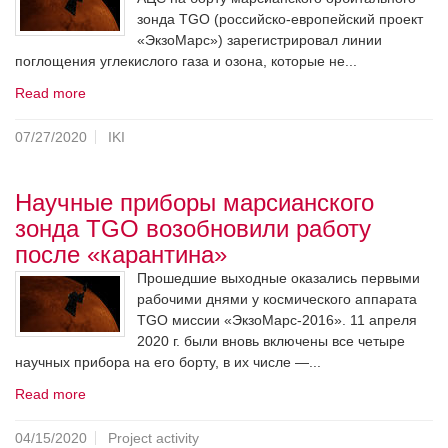
зонда TGO (российско-европейский проект
«ЭкзоМарс») зарегистрировал линии
поглощения углекислого газа и озона, которые не...
Read more
07/27/2020
IKI
Научные приборы марсианского
зонда TGO возобновили работу
после «карантина»
Прошедшие выходные оказались первыми
рабочими днями у космического аппарата
TGO миссии «ЭкзоМарс-2016». 11 апреля
2020 г. были вновь включены все четыре
научных прибора на его борту, в их числе —...
Read more
04/15/2020
Project activity