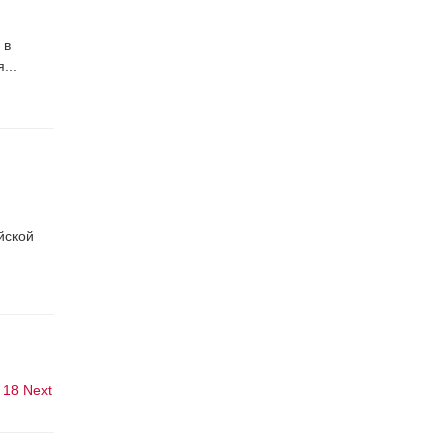
 в
...
йской
18
Next