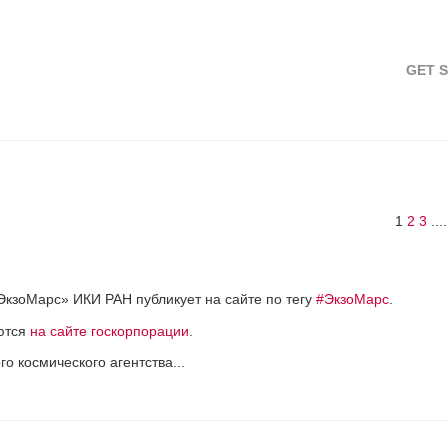
GET 
1
2
3
....
ЭкзоМарс» ИКИ РАН публикует на сайте по тегу
#ЭкзоМарс
.
уются
на сайте госкорпорации
.
о космического агентства...