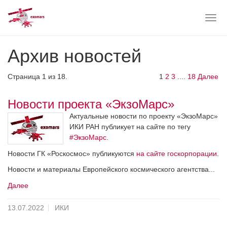
Togg
navig
Skip
Архив новостей
to
main
content
Страница 1 из 18.
1
2
3
....
18
Далее
Новости проекта «ЭкзоМарс»
Актуальные новости по проекту «ЭкзоМарс»
ИКИ РАН публикует на сайте по тегу
#ЭкзоМарс
.
Новости ГК «Роскосмос» публикуются
на сайте госкорпорации
.
Новости и материалы Европейского космического агентства...
Далее
13.07.2022
ИКИ