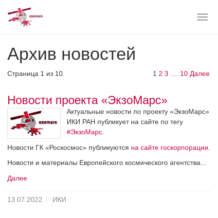
Togg
navig
Skip
Архив новостей
to
main
content
Страница 1 из 10.
1
2
3
....
10
Далее
Новости проекта «ЭкзоМарс»
Актуальные новости по проекту «ЭкзоМарс»
ИКИ РАН публикует на сайте по тегу
#ЭкзоМарс
.
Новости ГК «Роскосмос» публикуются
на сайте госкорпорации
.
Новости и материалы Европейского космического агентства...
Далее
13.07.2022
ИКИ