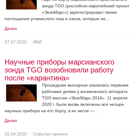
зонда TGO (российско-европейский проект
«ЭкзоМарс») зарегистрировал линии
поглощения углекислого газа и озона, которые не...
Далее
27.07.2020
ИКИ
Научные приборы марсианского
зонда TGO возобновили работу
после «карантина»
Прошедшие выходные оказались первыми
рабочими днями у космического аппарата
TGO миссии «ЭкзоМарс-2016». 11 апреля
2020 г. были вновь включены все четыре
научных прибора на его борту, в их числе —...
Далее
15.04.2020
События проекта