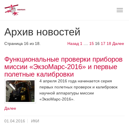
Togg
navig
Skip
Архив новостей
to
main
content
Страница 16 из 18.
Назад
1
....
15
16
17
18
Далее
Функциональные проверки приборов
миссии «ЭкзоМарс-2016» и первые
полетные калибровки
4 апреля 2016 года начинается серия
первых полетных проверок и калибровок
научной аппаратуры миссии
«ЭкзоМарс-2016».
Далее
01.04.2016
ИКИ