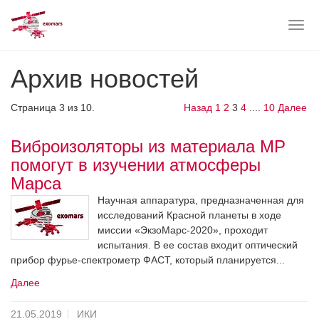
Togg
navig
Skip
Архив новостей
to
main
content
Страница 3 из 10.
Назад
1
2
3
4
....
10
Далее
Виброизоляторы из материала МР
помогут в изучении атмосферы
Марса
Научная аппаратура, предназначенная для
исследований Красной планеты в ходе
миссии «ЭкзоМарс-2020», проходит
испытания. В ее состав входит оптический
прибор фурье-спектрометр ФАСТ, который планируется...
Далее
21.05.2019
ИКИ