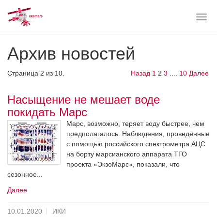
Togg
navig
Skip
Архив новостей
to
main
content
Страница 2 из 10.
Назад
1
2
3
....
10
Далее
Насыщение не мешает воде
покидать Марс
Марс, возможно, теряет воду быстрее, чем
предполагалось. Наблюдения, проведённые
с помощью российского спектрометра АЦС
на борту марсианского аппарата ТГО
проекта «ЭкзоМарс», показали, что
сезонное...
Далее
10.01.2020
ИКИ