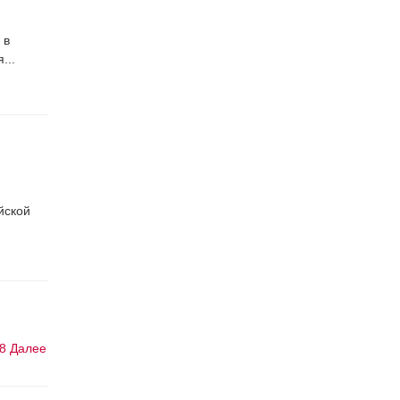
 в
...
йской
8
Далее