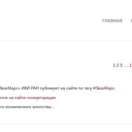
ГЛАВНАЯ
1
2
3
....
1
ЭкзоМарс» ИКИ РАН публикует на сайте по тегу
#ЭкзоМарс
.
уются
на сайте госкорпорации
.
о космического агентства...