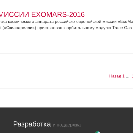
МИССИИ EXOMARS-2016
ка космического аппарата российско-европейской миссии «ExoMa
li («Скиапарелли») пристыкован к орбитальному модулю Trace Gas.
Назад
1
....
Разработка
и поддержка