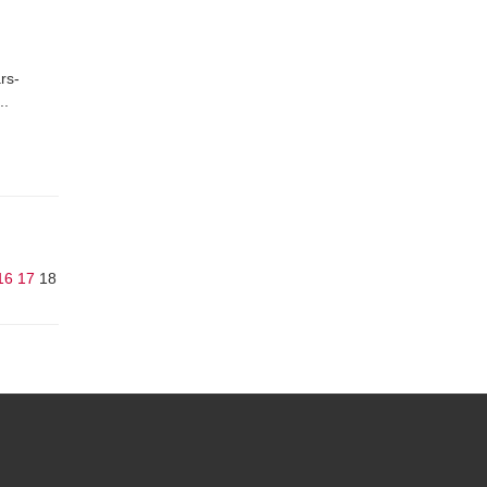
rs-
..
16
17
18